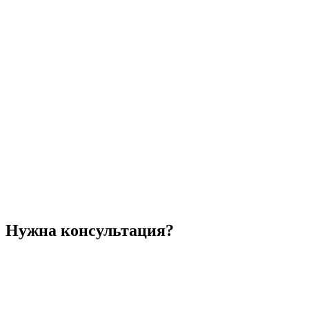
Нужна консультация?
Напишите нам через форму обратной связи или через
мессенджер, и мы бесплатно проконсультируем простым
языком о сложных вещах.