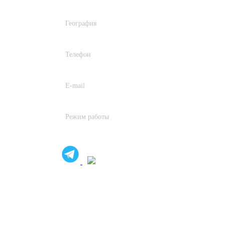
География
Работаем по всей России
Телефон
+7 (950) 497-68-51
E-mail
info@studio-expert.ru
Режим работы
Пн. – Пт.: с 9:00 до 18:00