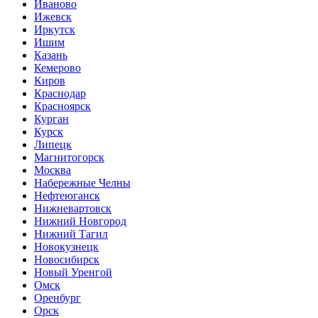
Иваново
Ижевск
Иркутск
Ишим
Казань
Кемерово
Киров
Краснодар
Красноярск
Курган
Курск
Липецк
Магнитогорск
Москва
Набережные Челны
Нефтеюганск
Нижневартовск
Нижний Новгород
Нижний Тагил
Новокузнецк
Новосибирск
Новый Уренгой
Омск
Оренбург
Орск