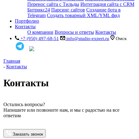
Перенос сайта с Тильды
Интеграция сайта с CRM
Битрикс24
Парсинг сайтов
Создание бота в
Telegram
Создать товарный XML/YML фид
Портфолио
Контакты
О компании
Вопросы и ответы
Контакты
+7 (950) 497-68-51
info@studio-expert.ru
Омск
Главная
-
Контакты
Контакты
Остались вопросы?
Напишите или позвоните нам, и мы с радостью на все
ответим
Заказать звонок