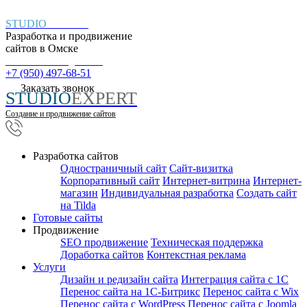
STUDIO
EXPERT
Разработка и продвижение
сайтов в
Омске
Пн. – Пт.: с 9:00 до 18:00
+7 (950) 497-68-51
Заказать звонок
STUDIO
EXPERT
Создание и продвижение сайтов
Разработка сайтов
Одностраничный сайт
Cайт-визитка
Корпоративный сайт
Интернет-витрина
Интернет-
магазин
Индивидуальная разработка
Создать сайт
на Tilda
Готовые сайты
Продвижение
SEO продвижение
Техническая поддержка
Доработка сайтов
Контекстная реклама
Услуги
Дизайн и редизайн сайта
Интеграция сайта с 1С
Перенос сайта на 1С-Битрикс
Перенос сайта с Wix
Перенос сайта с WordPress
Перенос сайта с Joomla