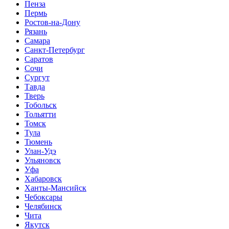
Пенза
Пермь
Ростов-на-Дону
Рязань
Самара
Санкт-Петербург
Саратов
Сочи
Сургут
Тавда
Тверь
Тобольск
Тольятти
Томск
Тула
Тюмень
Улан-Удэ
Ульяновск
Уфа
Хабаровск
Ханты-Мансийск
Чебоксары
Челябинск
Чита
Якутск